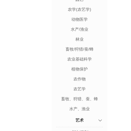
农学(农艺学)
动物医学
水产/渔业
林业
畜牧/狩猎/蚕/蜂
农业基础科学
植物保护
农作物
农艺学
畜牧、狩猎、蚕、蜂
水产、渔业
艺术