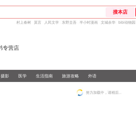
村上春树
莫言
人民文学
东野圭吾
半小时漫画
文城余华
bibi动物园
书专营店
摄影
医学
生活指南
旅游攻略
外语
努力加载中，请稍后...