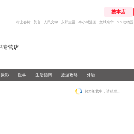
村上春树
莫言
人民文学
东野圭吾
半小时漫画
文城余华
bibi动物园
书专营店
摄影
医学
生活指南
旅游攻略
外语
努力加载中，请稍后...