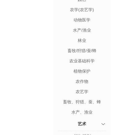
农学(农艺学)
动物医学
水产/渔业
林业
畜牧/狩猎/蚕/蜂
农业基础科学
植物保护
农作物
农艺学
畜牧、狩猎、蚕、蜂
水产、渔业
艺术