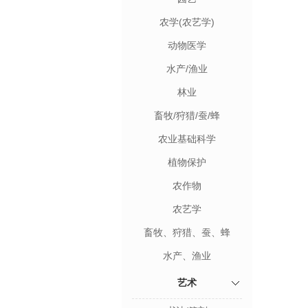
农学(农艺学)
动物医学
水产/渔业
林业
畜牧/狩猎/蚕/蜂
农业基础科学
植物保护
农作物
农艺学
畜牧、狩猎、蚕、蜂
水产、渔业
艺术