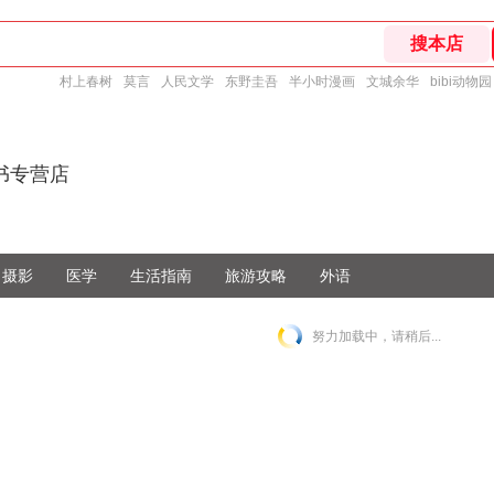
村上春树
莫言
人民文学
东野圭吾
半小时漫画
文城余华
bibi动物园
书专营店
摄影
医学
生活指南
旅游攻略
外语
努力加载中，请稍后...