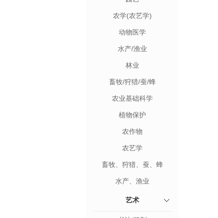
农学(农艺学)
动物医学
水产/渔业
林业
畜牧/狩猎/蚕/蜂
农业基础科学
植物保护
农作物
农艺学
畜牧、狩猎、蚕、蜂
水产、渔业
艺术