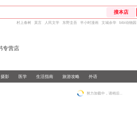
村上春树
莫言
人民文学
东野圭吾
半小时漫画
文城余华
bibi动物园
书专营店
摄影
医学
生活指南
旅游攻略
外语
努力加载中，请稍后...